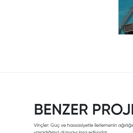
BENZER PROJ
Vinçler: Güç ve hassasiyetle ilerlemenin ağırlığı
yaşadığımız dünyayı inşa ediyorlar.