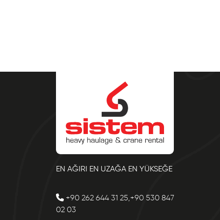
EN AĞIRI EN UZAĞA EN YÜKSEĞE
+90 262 644 31 25,+90 530 847
02 03