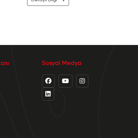
Detaylı Bilgi
tası
Sosyal Medya